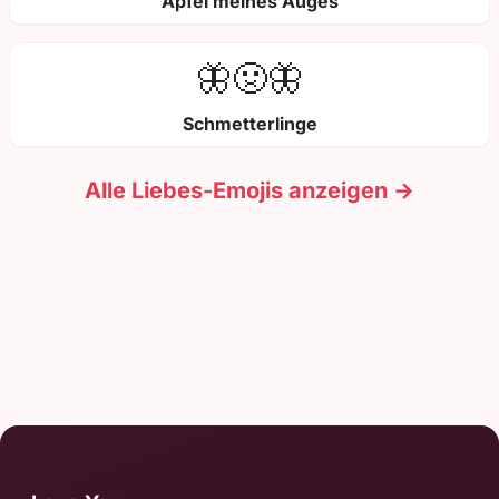
Apfel meines Auges
🦋🤢🦋
Schmetterlinge
Alle Liebes-Emojis anzeigen →