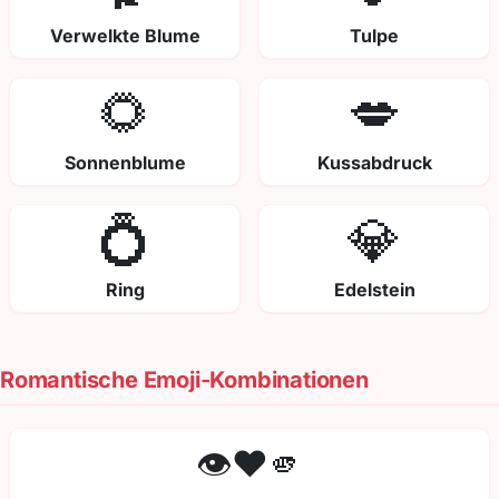
Verwelkte Blume
Tulpe
🌻
💋
Sonnenblume
Kussabdruck
💍
💎
Ring
Edelstein
Romantische Emoji-Kombinationen
👁️❤️🫵