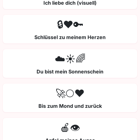
Ich liebe dich (visuell)
🔒❤️🔑
Schlüssel zu meinem Herzen
☁️☀️🌈
Du bist mein Sonnenschein
🚀🌕❤️
Bis zum Mond und zurück
🍎👁️