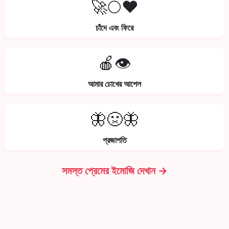
🚀🌕❤️
চাঁদে এবং ফিরে
🍎👁️
আমার চোখের আপেল
🦋🤢🦋
প্রজাপতি
সমস্ত প্রেমের ইমোজি দেখান →