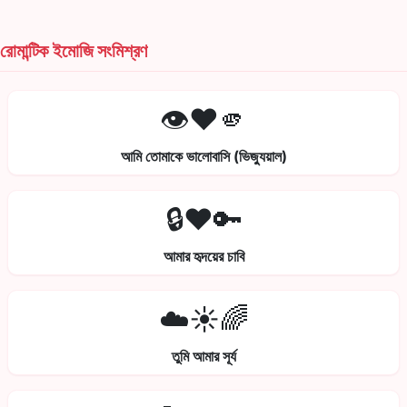
রোমান্টিক ইমোজি সংমিশ্রণ
👁️❤️🫵
আমি তোমাকে ভালোবাসি (ভিজ্যুয়াল)
🔒❤️🔑
আমার হৃদয়ের চাবি
☁️☀️🌈
তুমি আমার সূর্য