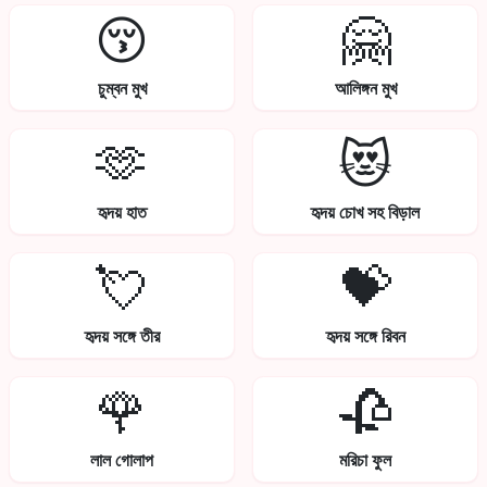
😚
🤗
চুম্বন মুখ
আলিঙ্গন মুখ
🫶
😻
হৃদয় হাত
হৃদয় চোখ সহ বিড়াল
💘
💝
হৃদয় সঙ্গে তীর
হৃদয় সঙ্গে রিবন
🌹
🥀
লাল গোলাপ
মরিচা ফুল