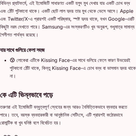
বিভিন্ন প্ল্যাটফর্মে, এই ইমোজিটি সাধারণত একটি হলুদ মুখ দেখায় যার একটি চোখ বন্ধ
এবং ঠোঁট পুটকানো থাকে। একটি ছোট লাল হৃদয় তার মুখ থেকে ভেসে আসে। Apple
এবং Twitter/X-এ প্রায়শই একটি পরিষ্কার, স্পষ্ট হৃদয় থাকে, যখন Google-এরটি
কিছুটা নরম দেখাতে পারে। Samsung-এর সংস্করণটিও খুব অনুরূপ, শুধুমাত্র সামান্য
শৈলীগত পার্থক্য রয়েছে।
যার সাথে গুলিয়ে ফেলা সহজ
😗
লোকেরা এটিকে Kissing Face-এর সাথে গুলিয়ে ফেলে কারণ উভয়েরই
পুটকানো ঠোঁট থাকে, কিন্তু Kissing Face-এ চোখ বন্ধ বা ভাসমান হৃদয় থাকে
না।
কে এটি ভিন্নভাবে পড়ে
তরুণরা এই ইমোজিটি বন্ধুত্বপূর্ণ স্নেহের জন্য আরও নৈমিত্তিকভাবে ব্যবহার করতে
পারে। তবে, বয়স্ক ব্যবহারকারী বা আনুষ্ঠানিক সেটিংসে, এটি প্রায়শই কঠোরভাবে
রোমান্টিক বা খুব ঘনিষ্ঠ বলে বিবেচিত হয়।