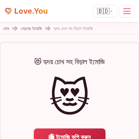
Love.You
🇧🇩
হোম
প্রেমের ইমোজি
হৃদয় চোখ সহ বিড়াল ইমোজি
😻 হৃদয় চোখ সহ বিড়াল ইমোজি
😻
ইমোজি কপি করুন