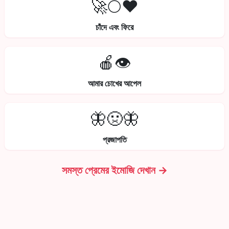
🚀🌕❤️
চাঁদে এবং ফিরে
🍎👁️
আমার চোখের আপেল
🦋🤢🦋
প্রজাপতি
সমস্ত প্রেমের ইমোজি দেখান →