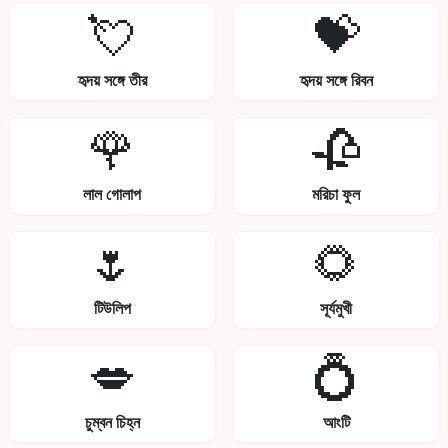
💘
💝
হৃদয় সঙ্গে তীর
হৃদয় সঙ্গে রিবন
🌹
🥀
লাল গোলাপ
মরিচা ফুল
🌷
🌻
টিউলিপ
সূর্যমুখী
💋
💍
চুম্বন চিহ্ন
আংটি