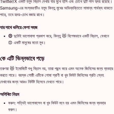
Twitter/X একটি হলুদ বিড়াল দেখায় যার মুখে হাসি এবং চোখে দুটি লাল হৃদয় রয়েছে।
Samsung-এর সংস্করণটিও হলুদ কিন্তু মুখের অভিব্যক্তিতে সামান্য পার্থক্য থাকতে
পারে, তবে হৃদয়-চোখ বজায় রাখে।
যার সাথে গুলিয়ে ফেলা সহজ
😍
দুটোই ভালোবাসা প্রকাশ করে, কিন্তু 😻 বিশেষভাবে একটি বিড়াল, যেখানে
😍 একটি মানুষের মতো মুখ।
কে এটি ভিন্নভাবে পড়ে
তরুণরা 😻 ইমোজিটি শুধু বিড়াল নয়, তারা পছন্দ করে এমন অনেক জিনিসের জন্য ব্যবহার
করতে পারে। বয়স্ক গোষ্ঠী এটিকে পোষা প্রাণী বা খুব কিউট জিনিসের প্রতি স্নেহ
দেখানোর জন্য আরও নির্দিষ্ট হিসেবে দেখতে পারে।
অলিখিত নিয়ম
করুন: সত্যিই ভালোবাসেন বা খুব কিউট মনে হয় এমন জিনিসের জন্য ব্যবহার
করুন।