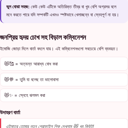
ভুল বোঝা সহজ:
কেউ কেউ এটিকে অতিরিক্ত তীব্র বা খুব বেশি অগ্রসর বলে
মনে করতে পারে যদি সম্পর্কটি এখনও স্পষ্টভাবে খেলাচ্ছন্ন বা স্নেহপূর্ণ না হয়।
জনপ্রিয় হৃদয় চোখ সহ বিড়াল কম্বিনেশন
ইমোজি জোড়া দিলে বার্তা বদলে যায়। এই কম্বিনেশনগুলো সবচেয়ে বেশি ব্যবহৃত।
😻🥰 = অত্যন্ত আরাধ্য বোধ করা
😻💬 = তুমি যা বলেছ তা ভালোবাসা
😻✨ = স্নেহে ঝলমল করা
উদাহরণ বার্তা
এইমাত্র তোমার নতুন প্রোফাইল পিক দেখলাম 😻 খুব কিউট!