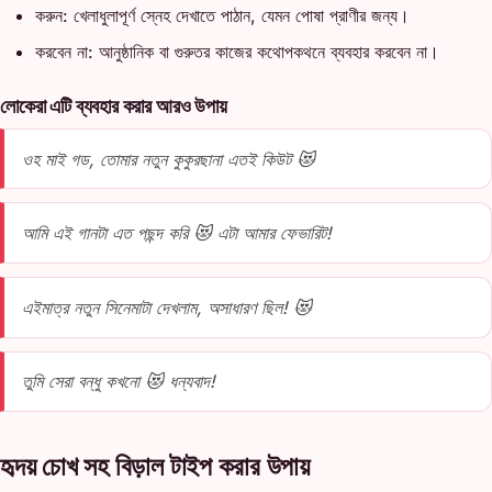
করুন: খেলাধুলাপূর্ণ স্নেহ দেখাতে পাঠান, যেমন পোষা প্রাণীর জন্য।
করবেন না: আনুষ্ঠানিক বা গুরুতর কাজের কথোপকথনে ব্যবহার করবেন না।
লোকেরা এটি ব্যবহার করার আরও উপায়
ওহ মাই গড, তোমার নতুন কুকুরছানা এতই কিউট 😻
আমি এই গানটা এত পছন্দ করি 😻 এটা আমার ফেভারিট!
এইমাত্র নতুন সিনেমাটা দেখলাম, অসাধারণ ছিল! 😻
তুমি সেরা বন্ধু কখনো 😻 ধন্যবাদ!
হৃদয় চোখ সহ বিড়াল টাইপ করার উপায়