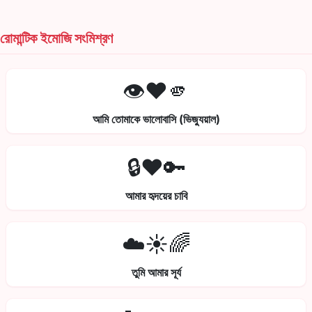
রোমান্টিক ইমোজি সংমিশ্রণ
👁️❤️🫵
আমি তোমাকে ভালোবাসি (ভিজ্যুয়াল)
🔒❤️🔑
আমার হৃদয়ের চাবি
☁️☀️🌈
তুমি আমার সূর্য