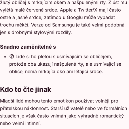
žlutý obličej s mrkajícím okem a našpulenými rty. Z úst mu
vylétá malé červené srdce. Apple a Twitter/X mají často
ostré a jasné srdce, zatímco u Googlu může vypadat
trochu měkčí. Verze od Samsungu je také velmi podobná,
jen s drobnými stylovými rozdíly.
Snadno zaměnitelné s
😗
Lidé si ho pletou s usmívajícím se obličejem,
protože oba ukazují našpulené rty, ale usmívající se
obličej nemá mrkající oko ani létající srdce.
Kdo to čte jinak
Mladší lidé mohou tento emotikon používat volněji pro
přátelskou náklonnost. Starší uživatelé nebo ve formálních
situacích je však často vnímán jako výhradně romantický
nebo velmi intimní.