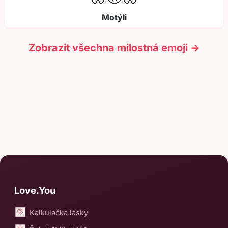
Motýli
Zobrazit všechna milostná emoji →
Love.You
Kalkulačka lásky