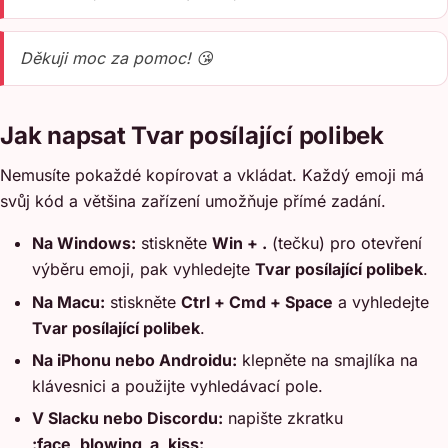
Děkuji moc za pomoc! 😘
Jak napsat Tvar posílající polibek
Nemusíte pokaždé kopírovat a vkládat. Každý emoji má
svůj kód a většina zařízení umožňuje přímé zadání.
Na Windows:
stiskněte
Win + .
(tečku) pro otevření
výběru emoji, pak vyhledejte
Tvar posílající polibek
.
Na Macu:
stiskněte
Ctrl + Cmd + Space
a vyhledejte
Tvar posílající polibek
.
Na iPhonu nebo Androidu:
klepněte na smajlíka na
klávesnici a použijte vyhledávací pole.
V Slacku nebo Discordu:
napište zkratku
:face_blowing_a_kiss:
.