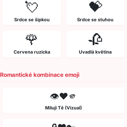
💘
💝
Srdce se šipkou
Srdce se stuhou
🌹
🥀
Cervena ruzicka
Uvadlá květina
Romantické kombinace emoji
👁️❤️🫵
Miluji Tě (Vizual)