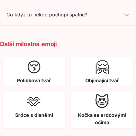
Co když to někdo pochopí špatně?
Další milostná emoji
😚
🤗
Polibková tvář
Objímající tvář
🫶
😻
Srdce s dlaněmi
Kočka se srdcovými
očima