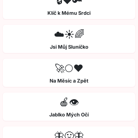
🔒❤️🔑
Klíč k Mému Srdci
☁️☀️🌈
Jsi Můj Sluníčko
🚀🌕❤️
Na Měsíc a Zpět
🍎👁️
Jablko Mých Očí
🦋🤢🦋