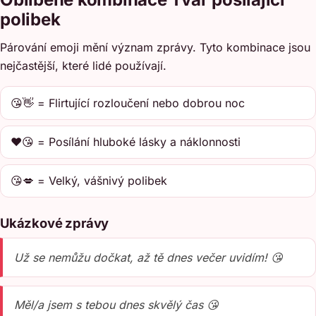
polibek
Párování emoji mění význam zprávy. Tyto kombinace jsou
nejčastější, které lidé používají.
😘👋 = Flirtující rozloučení nebo dobrou noc
❤️😘 = Posílání hluboké lásky a náklonnosti
😘💋 = Velký, vášnivý polibek
Ukázkové zprávy
Už se nemůžu dočkat, až tě dnes večer uvidím! 😘
Měl/a jsem s tebou dnes skvělý čas 😘