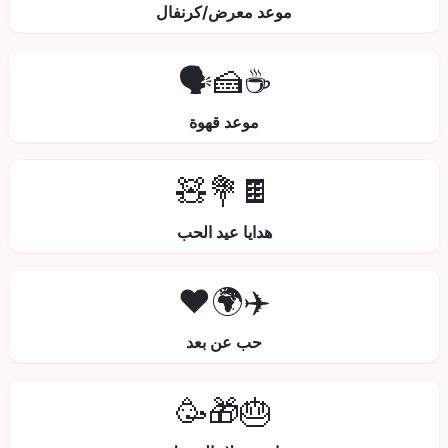
موعد معرض/كرنفال
☕🍰🗣️
موعد قهوة
🍫💐🧸
هدايا عيد الحب
✈️🌍❤️
حب عن بعد
🎂🎁🥳