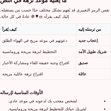
ما يعنيه موعد نزهة في النص
نفس الرمز التعبيري قد يُفهم بشكل مختلف جدًا حسب من يستقبله.
إليك كيف يقرأه 🧺🌳🍇 عادةً في كل حالة.
من ترسله إليه
كيف يُقرأ
إعجاب جديد
دعوتهم في موعد مريح في الهواء الطلق
شريك طويل الأمد
التخطيط لنزهة مريحة ورومانسية
صديق
اقتراح وجبة خفيفة للقاء ومشاركة الأخبار
عائلة
اقتراح نزهة عائلية مريحة
الأوقات المناسبة لإرساله
لشخص معجب بك لدعوته في موعد عادي.
لشريك حياتك للتخطيط لنزهة مريحة ورومانسية.