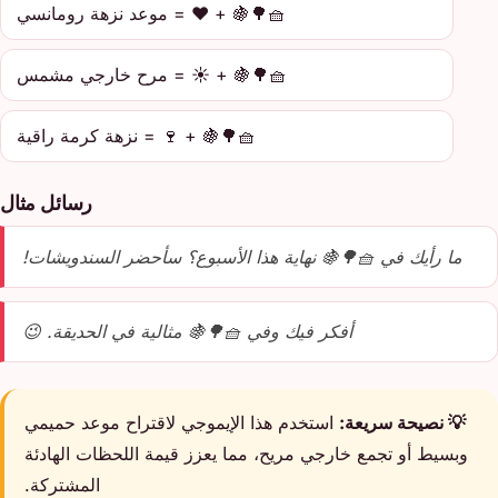
🧺🌳🍇 + ❤️ = موعد نزهة رومانسي
🧺🌳🍇 + ☀️ = مرح خارجي مشمس
🧺🌳🍇 + 🍷 = نزهة كرمة راقية
رسائل مثال
ما رأيك في 🧺🌳🍇 نهاية هذا الأسبوع؟ سأحضر السندويشات!
أفكر فيك وفي 🧺🌳🍇 مثالية في الحديقة. 😉
💡 نصيحة سريعة:
استخدم هذا الإيموجي لاقتراح موعد حميمي
وبسيط أو تجمع خارجي مريح، مما يعزز قيمة اللحظات الهادئة
المشتركة.