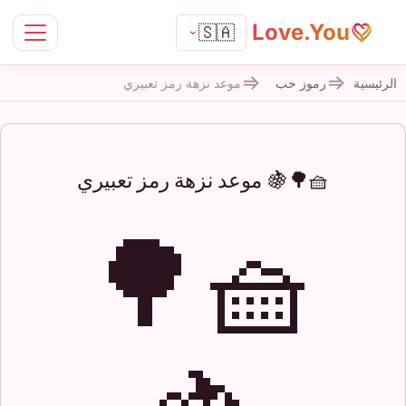
Love.You
🇸🇦
الرئيسية
رموز حب
موعد نزهة رمز تعبيري
🧺🌳🍇 موعد نزهة رمز تعبيري
🧺🌳