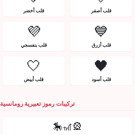
قلب أصفر
قلب أخضر
💜
💙
قلب أزرق
قلب بنفسجي
🤍
🖤
قلب أسود
قلب أبيض
تركيبات رموز تعبيرية رومانسية
🎡🎢🎠