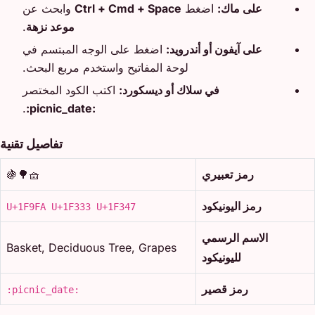
على ماك:
اضغط
Ctrl + Cmd + Space
وابحث عن
موعد نزهة
.
على آيفون أو أندرويد:
اضغط على الوجه المبتسم في
لوحة المفاتيح واستخدم مربع البحث.
في سلاك أو ديسكورد:
اكتب الكود المختصر
.
:picnic_date:
تفاصيل تقنية
رمز تعبيري
🧺🌳🍇
رمز اليونيكود
U+1F9FA U+1F333 U+1F347
الاسم الرسمي
Basket, Deciduous Tree, Grapes
لليونيكود
رمز قصير
:picnic_date: