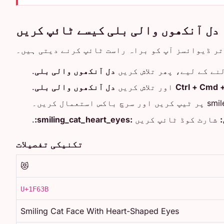
دل آنکھوں والی بلی کیسے ٹائپ کریں
تر ڈیوائسز آپ کو براہ راست ٹائپ کرنے دیتی ہیں۔
نے کے لیے، پھر تلاش کریں
دل آنکھوں والی بلی
.
Ctrl + Cmd 
اور تلاش کریں
دل آنکھوں والی بلی
.
شارٹ کوڈ ٹائپ کریں
:smiling_cat_heart_eyes:
.
تکنیکی تفصیلات
😻
U+1F63B
Smiling Cat Face With Heart-Shaped Eyes