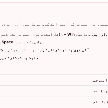
ہیں۔ ہر ایموجی کا اپنا ایک کوڈ ہوتا ہے، اور زیادہ 
ڈوز پر:
دبائیں
Win + .
(فل اسٹاپ کی) ایموجی پکر کھول
میک پر:
دبائیں
+ Space
آئی فون یا اینڈرائیڈ پر:
اپنے کی بورڈ پر smiley پر ٹیپ کریں اور سرچ باکس استعمال کریں۔
سلیک یا ڈسکارڈ میں:
ایموجی
پوائنٹ
وڈ نام