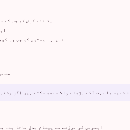
ایک نئے کرش کو جس کے س
ایک
قریبی دوستوں کو جب وہ کچھ 
سنجی
 شدید یا بہت آگے بڑھنے والا سمجھ سکتے ہیں اگر رشتہ 
م
ایموجی کو جوڑنے سے پیغام بدل جاتا ہے۔ یہ