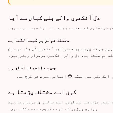
دل آنکھوں والی بلی کہاں سے آیا
مختلف فونز پر کیسا لگتا ہے
ہیں جس کے چہرے پر خوشی اور آنکھوں کی جگہ دو سرخ
تلف ہو سکتا ہے، دل والی آنکھیں برقرار رہتی ہیں۔
جس سے الجھنا آسان ہے
 ایک بلی ہے، جبکہ 😍 انسانی چہرے کی طرح ہے۔
کون اسے مختلف پڑھتا ہے
 لیے۔ بڑی عمر کے گروپ اسے پالتو جانوروں یا بہت
پیاری چیزوں کے لیے مخصوص سمجھ سکتے ہیں۔