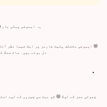
یہ ایموجی پہلی بار 2010 میں آیا۔ اس کے معنی یعنی چنچل عقیدت اور جوش و خروش تخلیق کے بعد سے زیادہ تر ایک جیسے رہے ہیں۔
😻 ایموجی مختلف پلیٹ فارمز پر ایک جیسا نظر آتا 
دل ہوتے ہیں۔ سام سنگ کا
چھوٹی عمر کے لوگ 😻 کو بہت سی چیزوں کے لیے است