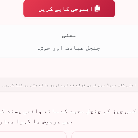
ایموجی کاپی کریں
معنی
چنچل عبادت اور جوش.
اپنی کلپ بورڈ میں کاپی کرنے کے لیے اوپر والے بٹن پر کلک کریں۔
کسی چیز کو چنچل محبت کے ساتھ واقعی پسند کر
میں پرجوش یا گہرا پیار