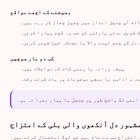
بھیجنے کے اچھے مواقع
اتھ آپ چنچل انداز میں چھیڑ چھاڑ کر رہے ہیں۔
 طویل مدتی پارٹنر کو جب وہ کچھ پیارا کریں۔
دل کو چھو لینے والا یا مضحکہ خیز شیئر کریں۔
کب دو بار سوچیں
پیشہ ورانہ یا رسمی کام کے مواصلات میں۔
دہ، اداس، یا منفی موضوعات پر بات کرتے وقت۔
ابھی تک واضح طور پر چنچل یا پیار بھرا نہ ہو۔
شہور دل آنکھوں والی بلی کے امتزاج
 امتزاج سب سے عام ہیں جو لوگ استعمال کرتے ہیں۔