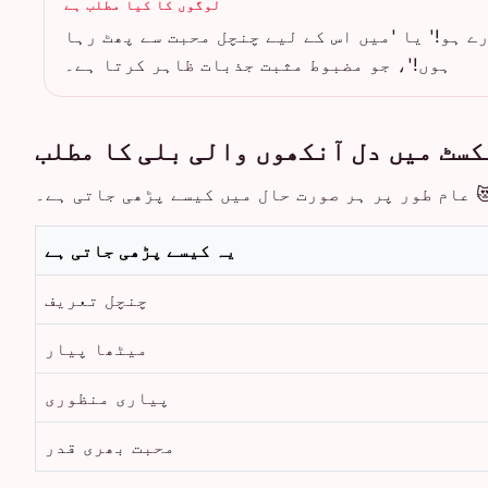
لوگوں کا کیا مطلب ہے
ے ہو!' یا 'میں اس کے لیے چنچل محبت سے پھٹ رہا
ہوں!'، جو مضبوط مثبت جذبات ظاہر کرتا ہے۔
کسٹ میں دل آنکھوں والی بلی کا مطلب
 عام طور پر ہر صورت حال میں کیسے پڑھی جاتی ہے۔
یہ کیسے پڑھی جاتی ہے
چنچل تعریف
میٹھا پیار
پیاری منظوری
محبت بھری قدر