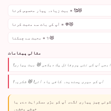
😻🥰 = بہت زیادہ پیار محسوس کرنا
😻💬 = آپ کی بات سے محبت کرنا
😻✨ = محبت سے چمکنا
مثالی پیغامات
بھی آپ کی نئی پروفائل پک دیکھی 😻 بہت پیاری!
آپ کو میری پسندیدہ کافی یاد آئی! 😻 شکریہ!
وئی چیز پیاری لگے، آپ کو بڑی مسکراہٹ دے، یا
خوشی بخشے۔