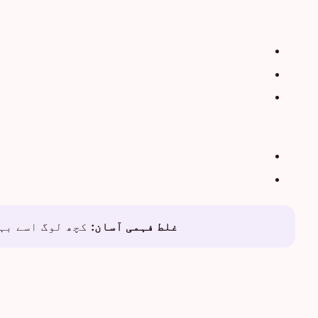
غلط فہمی آسان:
کچھ لوگ اسے بہت