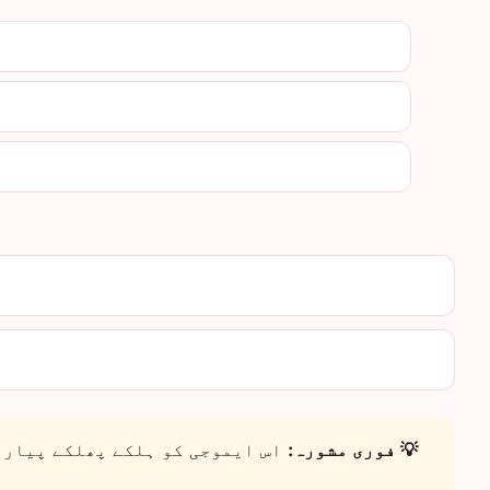
💡 فوری مشورہ:
اس ایموجی کو ہلکے پھلکے پیار ا