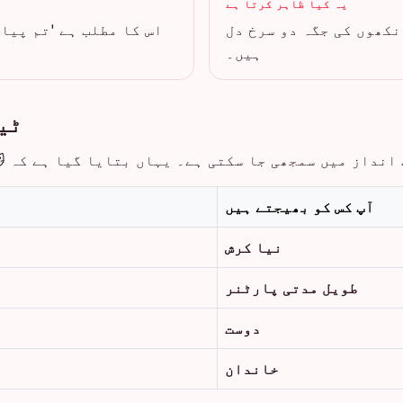
یہ کیا ظاہر کرتا ہے
نکھوں کی جگہ دو سرخ دل
اس کا مطلب ہے 'تم پیار
ہیں۔
ٹی
انداز میں سمجھی جا سکتی ہے۔ یہاں بتایا گیا ہے کہ 😻
آپ کس کو بھیجتے ہیں
نیا کرش
طویل مدتی پارٹنر
دوست
خاندان