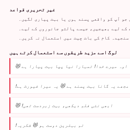
غیر تحریری قواعد
 جو آپ کو واقعی پسند ہوں یا بہت پیاری لگیں۔
 کے لیے بھیجیں، جیسے پالتو جانوروں کے لیے۔
 سنجیدہ کام کی بات چیت میں استعمال نہ کریں۔
لوگ اسے مزید طریقوں سے استعمال کرتے ہیں
اوہ میرے خدا! تمہارا نیا پپا بہت پیارا ہے 😻
مجھے یہ گانا بہت پسند ہے 😻 یہ میرا فیورٹ ہے!
ابھی نئی فلم دیکھی، بہت زبردست تھی! 😻
تم بہترین دوست ہو 😻 شکریہ!