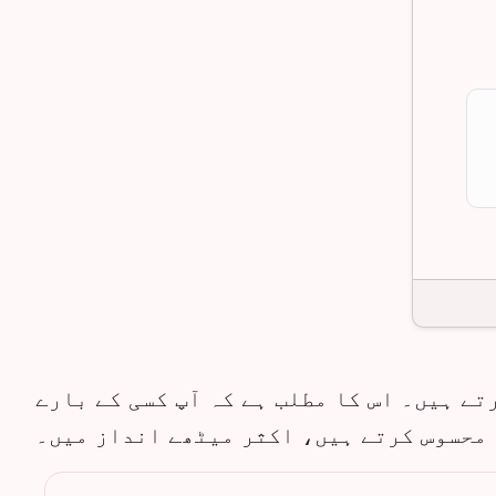
تے ہیں۔ اس کا مطلب ہے کہ آپ کسی کے بارے
 محسوس کرتے ہیں، اکثر میٹھے انداز میں۔