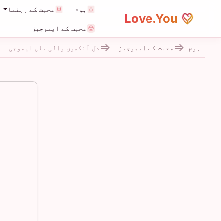
ہوم
محبت کے رہنما
Love.You
محبت کے ایموجیز
ہوم
محبت کے ایموجیز
دل آنکھوں والی بلی ایموجی