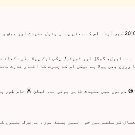
ہے۔ ایپل، گوگل اور ٹویٹر/ایکس ایک پیلا بلی دکھاتے 
 ورژن بھی پیلا ہے لیکن اس کے چہرے کا اظہار قدرے مخ
😍
دونوں میں عقیدت ظاہر ہوتی ہے، لیکن 😻 خاص طور پر
عمال کر سکتے ہیں جو انہیں پسند ہوں، نہ صرف بلیوں کے