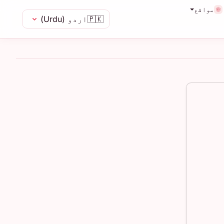
مواقع
🇵🇰
اردو (Urdu)