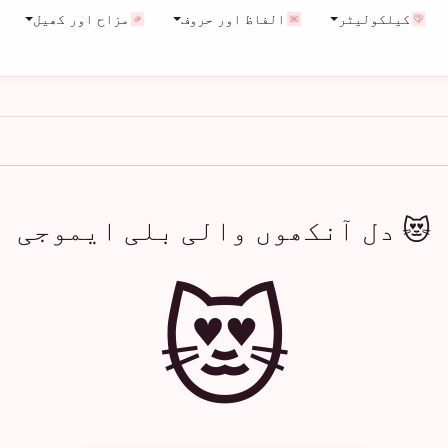
کیلکولیٹر
الفاظ اور حروف
مزاح اور کھیل
😻 دل آنکھوں والی بلی ایموجی
😻