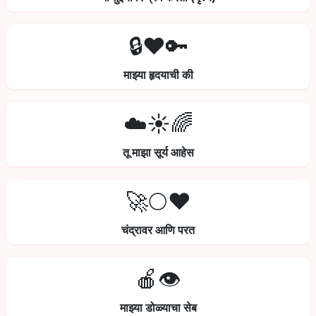
🔒❤️🔑
माझ्या हृदयाची की
☁️☀️🌈
तू माझा सूर्य आहेस
🚀🌕❤️
चंद्रावर आणि परत
🍎👁️
माझ्या डोळ्याचा सेब