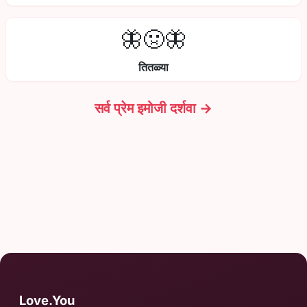
🦋🤢🦋
तितळ्या
सर्व प्रेम इमोजी दर्शवा →
Love.You