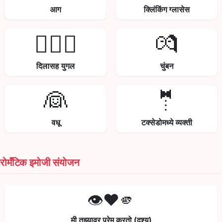
आग
क्लिंकिंग ग्लासेस
👩‍❤️‍👨
💏
दिलासह युगल
चुंबन
👰
🤵
वधू
टक्सेडोमध्ये व्यक्ती
रोमँटिक इमोजी संयोजन
👁️❤️🫵
मी तुझ्यावर प्रेम करतो (दृश्य)