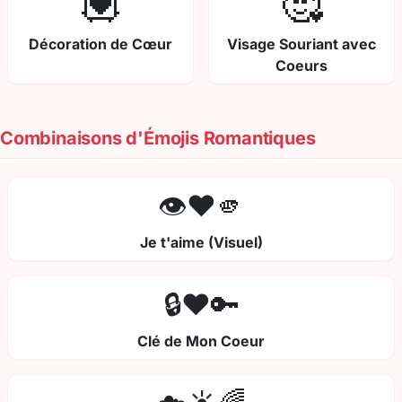
💟
🥰
Décoration de Cœur
Visage Souriant avec
Coeurs
Combinaisons d'Émojis Romantiques
👁️❤️🫵
Je t'aime (Visuel)
🔒❤️🔑
Clé de Mon Coeur