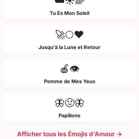
☁️☀️🌈
Tu Es Mon Soleil
🚀🌕❤️
Jusqu'à la Lune et Retour
🍎👁️
Pomme de Mes Yeux
🦋🤢🦋
Papillons
Afficher tous les Émojis d'Amour →