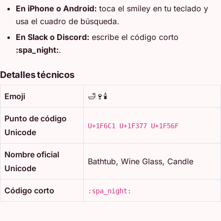
En iPhone o Android:
toca el smiley en tu teclado y
usa el cuadro de búsqueda.
En Slack o Discord:
escribe el código corto
:spa_night:
.
Detalles técnicos
Emoji
🛁🍷🕯️
Punto de código
U+1F6C1 U+1F377 U+1F56F
Unicode
Nombre oficial
Bathtub, Wine Glass, Candle
Unicode
Código corto
:spa_night: