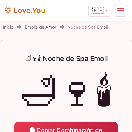
Love.You
🇪🇸
Inicio
Emojis de Amor
Noche de Spa Emoji
🛁🍷🕯️ Noche de Spa Emoji
🛁🍷🕯️
Copiar Combinación de