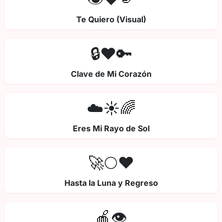
Te Quiero (Visual)
🔒❤️🔑
Clave de Mi Corazón
☁️☀️🌈
Eres Mi Rayo de Sol
🚀🌕❤️
Hasta la Luna y Regreso
🍎👁️