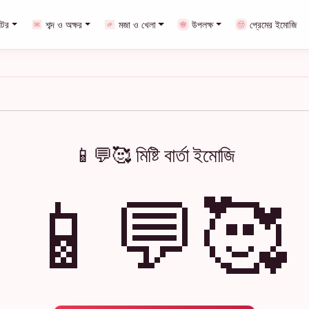
েটর
শব্দ ও অক্ষর
মজা ও খেলা
উপলক্ষ
প্রেমের ইমোজি
📱💬🥰 মিষ্টি বার্তা ইমোজি
📱💬🥰