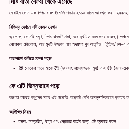
মিষ্টি বার্তা কোথা থেকে এসেছে
মোবাইল ফোন এবং স্পিচ বাবল ইমোজি প্রথম ২০১০ সালে আবির্ভূত হয়। হৃদয়সহ 
বিভিন্ন ফোনে এটি কেমন দেখায়
অ্যাপলে, ফোনটি মসৃণ, স্পিচ বাবলটি সাদা, আর মুখটিতে নরম হৃদয় রয়েছে। গুগল
গোলাকার চৌকোণা, আর মুখটি উজ্জ্বল লাল হৃদয়সহ খুব আনন্দিত। টুইটার/এক্স-এ এ
যার সাথে গুলিয়ে ফেলা সহজ
😍
লোকেরা মাঝে মাঝে 🥰 (হৃদয়সহ হাস্যোজ্জ্বল মুখ) এবং 😍 (হৃদয়-চোখস
কে এটি ভিন্নভাবে পড়ে
তরুণরা কাছের বন্ধুদের সাথে এই ইমোজি কম্বোটি বেশি অনানুষ্ঠানিকভাবে ব্যবহার করতে
অলিখিত নিয়ম
করুন: আন্তরিক, উষ্ণ এবং প্রেমময় বার্তার জন্য এটি ব্যবহার করুন।