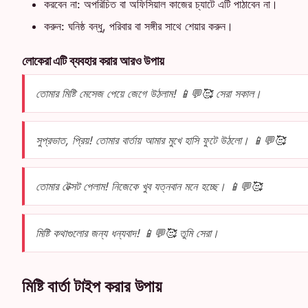
করবেন না: অপরিচিত বা অফিসিয়াল কাজের চ্যাটে এটি পাঠাবেন না।
করুন: ঘনিষ্ঠ বন্ধু, পরিবার বা সঙ্গীর সাথে শেয়ার করুন।
লোকেরা এটি ব্যবহার করার আরও উপায়
তোমার মিষ্টি মেসেজ পেয়ে জেগে উঠলাম! 📱💬🥰 সেরা সকাল।
সুপ্রভাত, প্রিয়! তোমার বার্তায় আমার মুখে হাসি ফুটে উঠলো। 📱💬🥰
তোমার টেক্সট পেলাম! নিজেকে খুব যত্নবান মনে হচ্ছে। 📱💬🥰
মিষ্টি কথাগুলোর জন্য ধন্যবাদ! 📱💬🥰 তুমি সেরা।
মিষ্টি বার্তা টাইপ করার উপায়