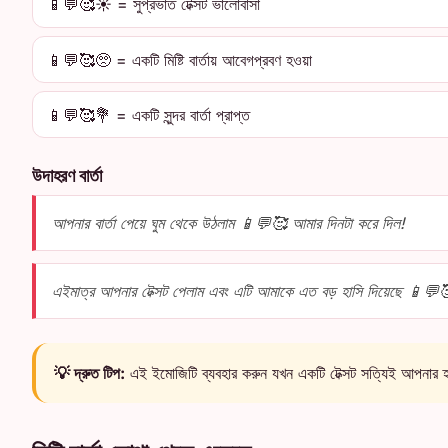
📱💬🥰☀️ = সুপ্রভাত টেক্সট ভালোবাসা
📱💬🥰🥺 = একটি মিষ্টি বার্তায় আবেগপ্রবণ হওয়া
📱💬🥰💐 = একটি সুন্দর বার্তা প্রাপ্ত
উদাহরণ বার্তা
আপনার বার্তা পেয়ে ঘুম থেকে উঠলাম 📱💬🥰 আমার দিনটা করে দিল!
এইমাত্র আপনার টেক্সট পেলাম এবং এটি আমাকে এত বড় হাসি দিয়েছে 📱💬
💡 দ্রুত টিপ:
এই ইমোজিটি ব্যবহার করুন যখন একটি টেক্সট সত্যিই আপনার হৃ