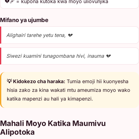
💔🩹 = kupona kutoka kwa moyo uliovunjika
Mifano ya ujumbe
Alighairi tarehe yetu tena, 💔
Siwezi kuamini tunagombana hivi, inauma 💔
💡 Kidokezo cha haraka:
Tumia emoji hii kuonyesha
hisia zako za kina wakati mtu ameumiza moyo wako
katika mapenzi au hali ya kimapenzi.
Mahali Moyo Katika Maumivu
Alipotoka