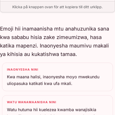
Klicka på knappen ovan för att kopiera till ditt urklipp.
Emoji hii inamaanisha mtu anahuzunika sana
kwa sababu hisia zake zimeumizwa, hasa
katika mapenzi. Inaonyesha maumivu makali
ya kihisia au kukatishwa tamaa.
INAONYESHA NINI
Kwa maana halisi, inaonyesha moyo mwekundu
uliopasuka katikati kwa ufa mkali.
WATU WANAMAANISHA NINI
Watu hutuma hii kuelezea kwamba wanajisikia