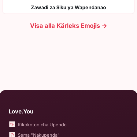
Zawadi za Siku ya Wapendanao
Visa alla Kärleks Emojis →
Love.You
Kikokotoo cha Upendo
Sema "Nakupenda"