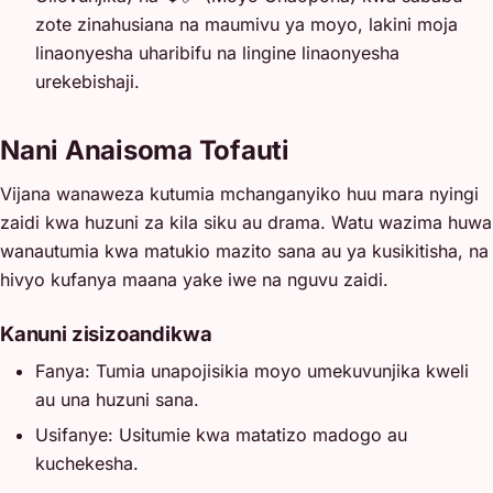
zote zinahusiana na maumivu ya moyo, lakini moja
linaonyesha uharibifu na lingine linaonyesha
urekebishaji.
Nani Anaisoma Tofauti
Vijana wanaweza kutumia mchanganyiko huu mara nyingi
zaidi kwa huzuni za kila siku au drama. Watu wazima huwa
wanautumia kwa matukio mazito sana au ya kusikitisha, na
hivyo kufanya maana yake iwe na nguvu zaidi.
Kanuni zisizoandikwa
Fanya: Tumia unapojisikia moyo umekuvunjika kweli
au una huzuni sana.
Usifanye: Usitumie kwa matatizo madogo au
kuchekesha.