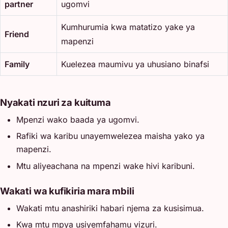
partner
ugomvi
Kumhurumia kwa matatizo yake ya
Friend
mapenzi
Family
Kuelezea maumivu ya uhusiano binafsi
Nyakati nzuri za kuituma
Mpenzi wako baada ya ugomvi.
Rafiki wa karibu unayemwelezea maisha yako ya
mapenzi.
Mtu aliyeachana na mpenzi wake hivi karibuni.
Wakati wa kufikiria mara mbili
Wakati mtu anashiriki habari njema za kusisimua.
Kwa mtu mpya usiyemfahamu vizuri.