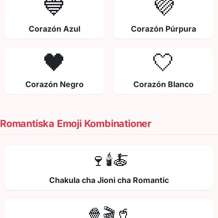
💙
💜
Corazón Azul
Corazón Púrpura
🖤
🤍
Corazón Negro
Corazón Blanco
Romantiska Emoji Kombinationer
🍷🕯️🍝
Chakula cha Jioni cha Romantic
🍿🎬🥤