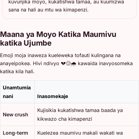
kuvunjika moyo, kukatishwa tamaa, au kuumizwa
sana na hali au mtu wa kimapenzi.
Maana ya Moyo Katika Maumivu
katika Ujumbe
Emoji moja inaweza kueleweka tofauti kulingana na
anayeipokea. Hivi ndivyo 💔😢🌧️ kawaida inavyosomeka
katika kila hali.
Unamtumia
nani
Inasomekaje
Kujisikia kukatishwa tamaa baada ya
New crush
kikwazo cha kimapenzi
Long-term
Kuelezea maumivu makali wakati wa