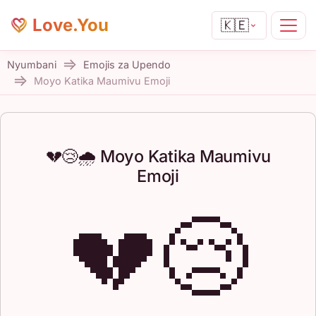
Love.You
🇰🇪
Nyumbani
Emojis za Upendo
Moyo Katika Maumivu Emoji
💔😢🌧️ Moyo Katika Maumivu
Emoji
💔😢