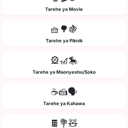
Tarehe ya Movie
🧺🌳🍇
Tarehe ya Piknik
🎡🎢🎠
Tarehe ya Maonyesho/Soko
☕🍰🗣️
Tarehe ya Kahawa
🍫💐🧸