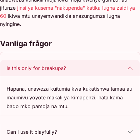
jifunze
jinsi ya kusema "nakupenda" katika lugha zaidi ya
60
ikiwa mtu unayemwandikia anazungumza lugha
nyingine.
Vanliga frågor
Is this only for breakups?
Hapana, unaweza kuitumia kwa kukatishwa tamaa au
maumivu yoyote makali ya kimapenzi, hata kama
bado mko pamoja na mtu.
Can I use it playfully?