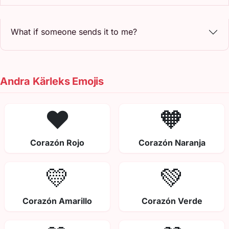
What if someone sends it to me?
Andra Kärleks Emojis
❤️
🧡
Corazón Rojo
Corazón Naranja
💛
💚
Corazón Amarillo
Corazón Verde