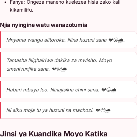
Fanya: Ongeza maneno kuelezea hisia zako kali
kikamilifu.
Njia nyingine watu wanazotumia
Mnyama wangu alitoroka. Nina huzuni sana 💔😢🌧️.
Tamasha lilighairiwa dakika za mwisho. Moyo
umenivunjika sana. 💔😢🌧️
Habari mbaya leo. Ninajisikia chini sana. 💔😢🌧️
Ni siku moja tu ya huzuni na machozi. 💔😢🌧️
Jinsi ya Kuandika Moyo Katika