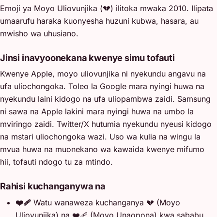
Emoji ya Moyo Uliovunjika (💔) ilitoka mwaka 2010. Ilipata
umaarufu haraka kuonyesha huzuni kubwa, hasara, au
mwisho wa uhusiano.
Jinsi inavyoonekana kwenye simu tofauti
Kwenye Apple, moyo uliovunjika ni nyekundu angavu na
ufa uliochongoka. Toleo la Google mara nyingi huwa na
nyekundu laini kidogo na ufa uliopambwa zaidi. Samsung
ni sawa na Apple lakini mara nyingi huwa na umbo la
mviringo zaidi. Twitter/X hutumia nyekundu nyeusi kidogo
na mstari uliochongoka wazi. Uso wa kulia na wingu la
mvua huwa na muonekano wa kawaida kwenye mifumo
hii, tofauti ndogo tu za mtindo.
Rahisi kuchanganywa na
❤️‍🩹
Watu wanaweza kuchanganya 💔 (Moyo
Uliovunjika) na ❤️‍🩹 (Moyo Unaopona) kwa sababu