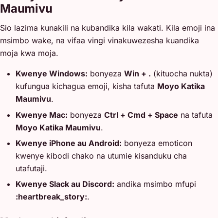
Maumivu
Sio lazima kunakili na kubandika kila wakati. Kila emoji ina
msimbo wake, na vifaa vingi vinakuwezesha kuandika
moja kwa moja.
Kwenye Windows:
bonyeza
Win + .
(kituocha nukta)
kufungua kichagua emoji, kisha tafuta
Moyo Katika
Maumivu
.
Kwenye Mac:
bonyeza
Ctrl + Cmd + Space
na tafuta
Moyo Katika Maumivu
.
Kwenye iPhone au Android:
bonyeza emoticon
kwenye kibodi chako na utumie kisanduku cha
utafutaji.
Kwenye Slack au Discord:
andika msimbo mfupi
:heartbreak_story:
.