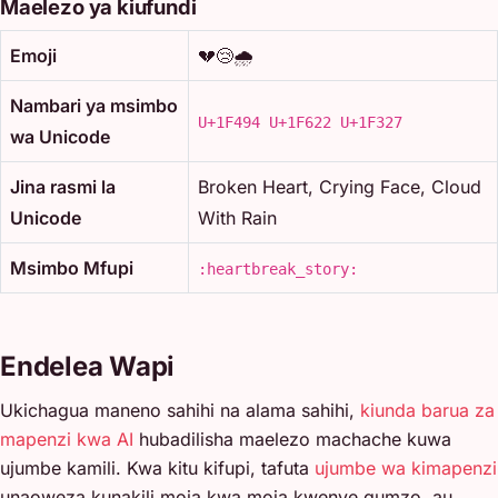
Maelezo ya kiufundi
Emoji
💔😢🌧️
Nambari ya msimbo
U+1F494 U+1F622 U+1F327
wa Unicode
Jina rasmi la
Broken Heart, Crying Face, Cloud
Unicode
With Rain
Msimbo Mfupi
:heartbreak_story:
Endelea Wapi
Ukichagua maneno sahihi na alama sahihi,
kiunda barua za
mapenzi kwa AI
hubadilisha maelezo machache kuwa
ujumbe kamili. Kwa kitu kifupi, tafuta
ujumbe wa kimapenzi
unaoweza kunakili moja kwa moja kwenye gumzo, au