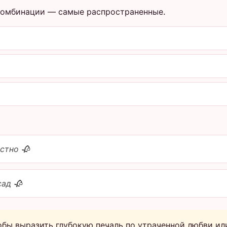
комбинации — самые распространенные.
стно 🥀
ад 🥀
обы выразить глубокую печаль по утраченной любви ил