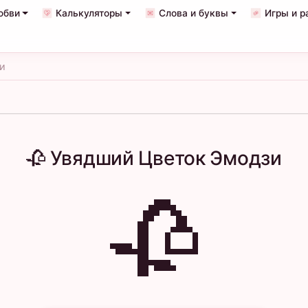
юбви
Калькуляторы
Слова и буквы
Игры и р
и
🥀 Увядший Цветок Эмодзи
🥀