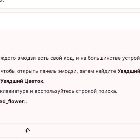
.
аждого эмодзи есть свой код, и на большинстве устро
 чтобы открыть панель эмодзи, затем найдите
Увядший
е
Увядший Цветок
.
клавиатуре и воспользуйтесь строкой поиска.
ted_flower:
.
🥀