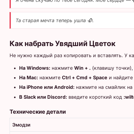
Я очень скучаю по тебе сегодня. Мое сердце — 
Та старая мечта теперь ушла 🥀.
Как набрать Увядший Цветок
Не нужно каждый раз копировать и вставлять. У к
На Windows:
нажмите
Win + .
(клавишу точки),
На Mac:
нажмите
Ctrl + Cmd + Space
и найдит
На iPhone или Android:
нажмите на смайлик на 
В Slack или Discord:
введите короткий код
:wil
Технические детали
Эмодзи