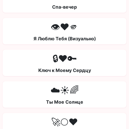
Спа-вечер
👁️❤️🫵
Я Люблю Тебя (Визуально)
🔒❤️🔑
Ключ к Моему Сердцу
☁️☀️🌈
Ты Мое Солнце
🚀🌕❤️