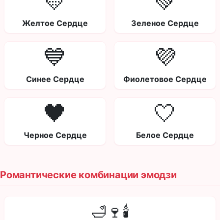
💛
💚
Желтое Сердце
Зеленое Сердце
💙
💜
Синее Сердце
Фиолетовое Сердце
🖤
🤍
Черное Сердце
Белое Сердце
Романтические комбинации эмодзи
🛁🍷🕯️