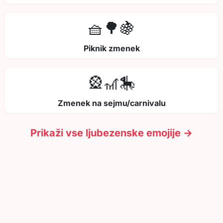
🧺🌳🍇
Piknik zmenek
🎡🎢🎠
Zmenek na sejmu/carnivalu
Prikaži vse ljubezenske emojije →