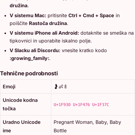
družina
.
V sistemu Mac:
pritisnite
Ctrl + Cmd + Space
in
poiščite
Rastoča družina
.
V sistemu iPhone ali Android:
dotaknite se smeška na
tipkovnici in uporabite iskalno polje.
V Slacku ali Discordu:
vnesite kratko kodo
:growing_family:
.
Tehnične podrobnosti
Emoji
🤰👶🍼
Unicode kodna
U+1F930 U+1F476 U+1F37C
točka
Uradno Unicode
Pregnant Woman, Baby, Baby
ime
Bottle