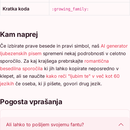
Kratka koda
:growing_family:
Kam naprej
Če izbirate prave besede in pravi simbol, naš
AI generator
ljubezenskih pisem
spremeni nekaj podrobnosti v celotno
sporočilo. Za kaj krajšega prebrskajte
romantična
besedilna sporočila
ki jih lahko kopirate neposredno v
klepet, ali se naučite
kako reči "ljubim te" v več kot 60
jezikih
če oseba, ki ji pišete, govori drug jezik.
Pogosta vprašanja
Ali lahko to pošljem svojemu fantu?