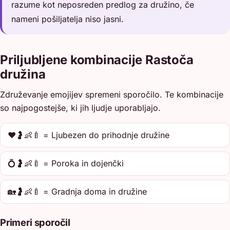
razume kot neposreden predlog za družino, če
nameni pošiljatelja niso jasni.
Priljubljene kombinacije Rastoča
družina
Združevanje emojijev spremeni sporočilo. Te kombinacije
so najpogostejše, ki jih ljudje uporabljajo.
❤️🤰👶🍼 = Ljubezen do prihodnje družine
💍🤰👶🍼 = Poroka in dojenčki
🏡🤰👶🍼 = Gradnja doma in družine
Primeri sporočil