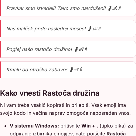
Pravkar smo izvedeli! Tako smo navdušeni! 🤰👶🍼
Naš malček pride naslednji mesec! 🤰👶🍼
Poglej našo rastočo družino! 🤰👶🍼
Kmalu bo otroško zabavo! 🤰👶🍼
Kako vnesti Rastoča družina
Ni vam treba vsakič kopirati in prilepiti. Vsak emoji ima
svojo kodo in večina naprav omogoča neposreden vnos.
V sistemu Windows:
pritisnite
Win + .
(tipko pika) za
odpiranje izbirnika emojijev, nato poiščite
Rastoča