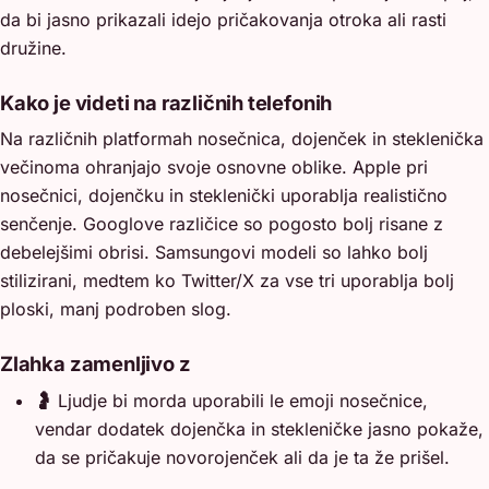
da bi jasno prikazali idejo pričakovanja otroka ali rasti
družine.
Kako je videti na različnih telefonih
Na različnih platformah nosečnica, dojenček in steklenička
večinoma ohranjajo svoje osnovne oblike. Apple pri
nosečnici, dojenčku in steklenički uporablja realistično
senčenje. Googlove različice so pogosto bolj risane z
debelejšimi obrisi. Samsungovi modeli so lahko bolj
stilizirani, medtem ko Twitter/X za vse tri uporablja bolj
ploski, manj podroben slog.
Zlahka zamenljivo z
🤰
Ljudje bi morda uporabili le emoji nosečnice,
vendar dodatek dojenčka in stekleničke jasno pokaže,
da se pričakuje novorojenček ali da je ta že prišel.