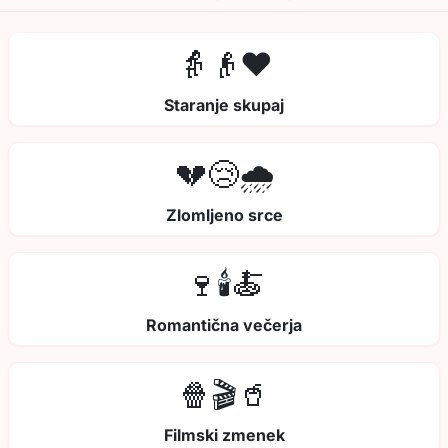
👵👴❤️
Staranje skupaj
💔😢🌧️
Zlomljeno srce
🍷🕯️🍝
Romantična večerja
🍿🎬🥤
Filmski zmenek