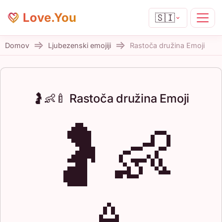
Love.You
🇸🇮
Domov
Ljubezenski emojiji
Rastoča družina Emoji
🤰👶🍼 Rastoča družina Emoji
🤰👶