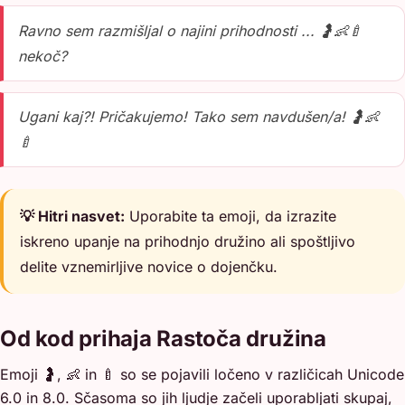
Ravno sem razmišljal o najini prihodnosti ... 🤰👶🍼
nekoč?
Ugani kaj?! Pričakujemo! Tako sem navdušen/a! 🤰👶
🍼
💡 Hitri nasvet:
Uporabite ta emoji, da izrazite
iskreno upanje na prihodnjo družino ali spoštljivo
delite vznemirljive novice o dojenčku.
Od kod prihaja Rastoča družina
Emoji 🤰, 👶 in 🍼 so se pojavili ločeno v različicah Unicode
6.0 in 8.0. Sčasoma so jih ljudje začeli uporabljati skupaj,